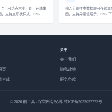
X、Y（可选点大小）即可在线生
输入分组样本数据即可在线生
图，支持点形状样式、PNG 下
图，支持异常值展示、PNG 
画视频下载。
画视频下载。
关于
关于我们
网页
隐私政策
量合成
服务条款
© 2026
酷工具
. 保留所有权利.
桂ICP备2025057772号