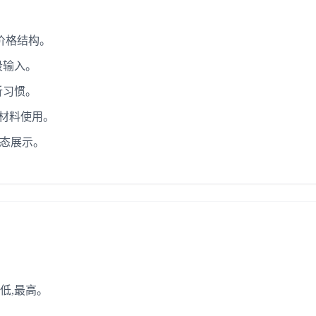
价格结构。
段输入。
析习惯。
示材料使用。
动态展示。
低,最高。