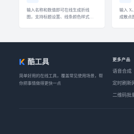
输入名称和数值即可在线生成折线
输入 
图，支持标题设置、线条颜色样式、
成散点
PNG 下载与动画视频下载。
载与动
更多产品
酷工具
语音合成
简单好用的在线工具，覆盖常见使用场景，帮
定时刷新
你把事情做得更快一点
二维码批