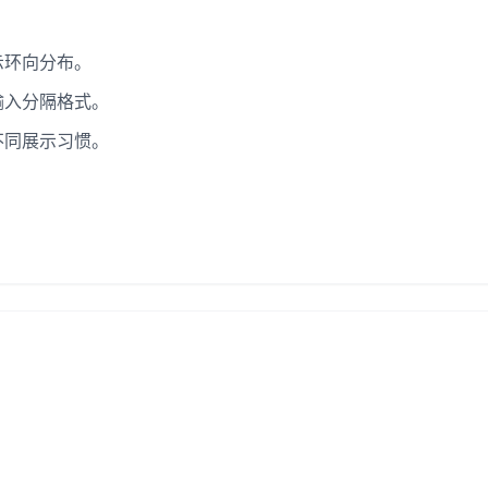
示环向分布。
输入分隔格式。
不同展示习惯。
。