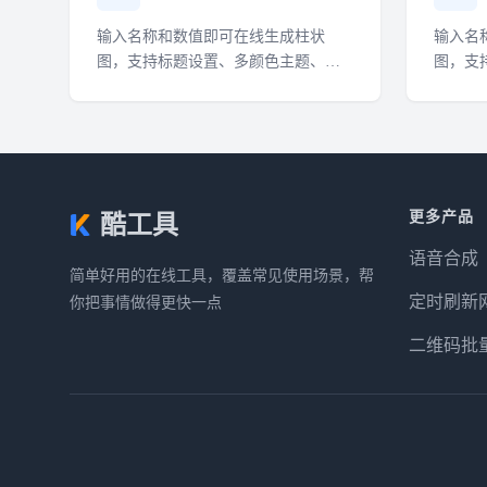
输入名称和数值即可在线生成柱状
输入名
图，支持标题设置、多颜色主题、
图，支
PNG 下载与动画视频下载。
下载与
更多产品
酷工具
语音合成
简单好用的在线工具，覆盖常见使用场景，帮
定时刷新
你把事情做得更快一点
二维码批