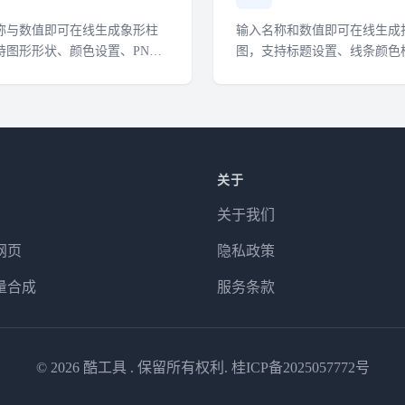
称与数值即可在线生成象形柱
输入名称和数值即可在线生成
持图形形状、颜色设置、PNG
图，支持标题设置、线条颜色
动画视频下载。
PNG 下载与动画视频下载。
关于
关于我们
网页
隐私政策
量合成
服务条款
© 2026
酷工具
. 保留所有权利.
桂ICP备2025057772号