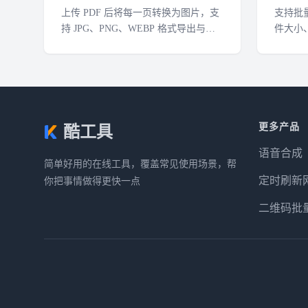
上传 PDF 后将每一页转换为图片，支
支持批量
持 JPG、PNG、WEBP 格式导出与打
件大小
包下载。
更多产品
酷工具
语音合成
简单好用的在线工具，覆盖常见使用场景，帮
定时刷新
你把事情做得更快一点
二维码批