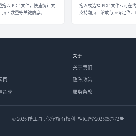
拖入 PDF 文件，快速统计文
拖入或选择 PDF 文件即可在
、页面数量等关键信息。
支持翻页、缩放与页码定位，
速预览文档。
关于
关于我们
网页
隐私政策
量合成
服务条款
© 2026
酷工具
. 保留所有权利.
桂ICP备2025057772号