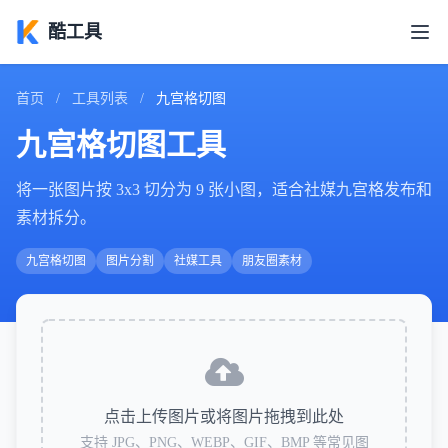
酷工具
首页
/
工具列表
/
九宫格切图
九宫格切图工具
将一张图片按 3x3 切分为 9 张小图，适合社媒九宫格发布和
素材拆分。
九宫格切图
图片分割
社媒工具
朋友圈素材
点击上传图片或将图片拖拽到此处
支持 JPG、PNG、WEBP、GIF、BMP 等常见图