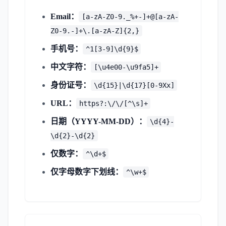
Email：
[a-zA-Z0-9._%+-]+@[a-zA-
Z0-9.-]+\.[a-zA-Z]{2,}
手机号：
^1[3-9]\d{9}$
中文字符：
[\u4e00-\u9fa5]+
身份证号：
\d{15}|\d{17}[0-9Xx]
URL：
https?:\/\/[^\s]+
日期（YYYY-MM-DD）：
\d{4}-
\d{2}-\d{2}
仅数字：
^\d+$
仅字母数字下划线：
^\w+$