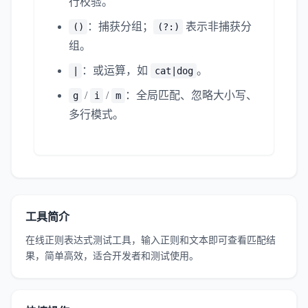
行校验。
：捕获分组；
表示非捕获分
()
(?:)
组。
：或运算，如
。
|
cat|dog
/
/
：全局匹配、忽略大小写、
g
i
m
多行模式。
工具简介
在线正则表达式测试工具，输入正则和文本即可查看匹配结
果，简单高效，适合开发者和测试使用。