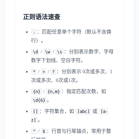
正则语法速查
：匹配任意单个字符（默认不含换
.
行）。
/
/
：分别表示数字、字母
\d
\w
\s
数字下划线、空白字符。
/
/
：分别表示 0次或多次、1
*
+
?
次或多次、0次或1次。
/
：指定匹配次数，如
{n}
{n,m}
。
\d{6}
：字符集合，如
或
[]
[abc]
[a-
。
z]
/
：行首与行尾锚点，常用于整
^
$