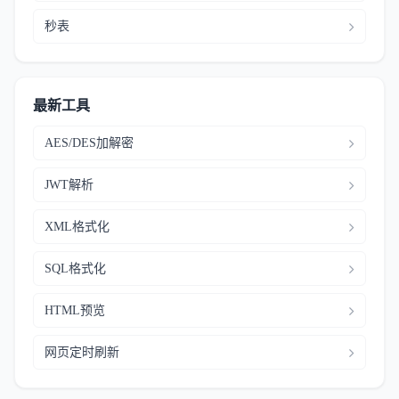
秒表
最新工具
AES/DES加解密
JWT解析
XML格式化
SQL格式化
HTML预览
网页定时刷新