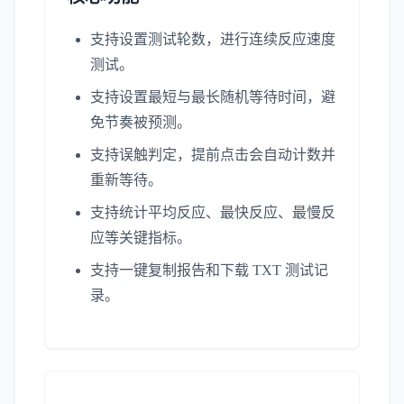
支持设置测试轮数，进行连续反应速度
测试。
支持设置最短与最长随机等待时间，避
免节奏被预测。
支持误触判定，提前点击会自动计数并
重新等待。
支持统计平均反应、最快反应、最慢反
应等关键指标。
支持一键复制报告和下载 TXT 测试记
录。