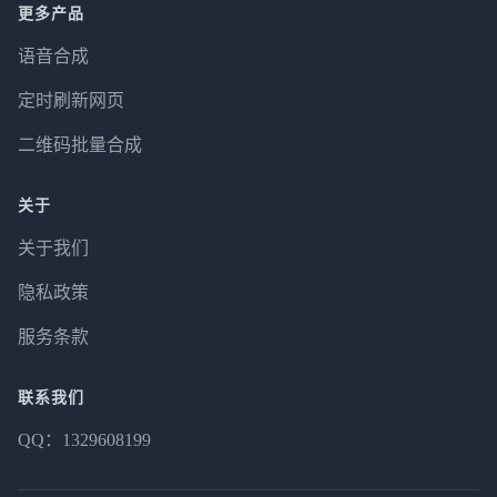
更多产品
语音合成
定时刷新网页
二维码批量合成
关于
关于我们
隐私政策
服务条款
联系我们
QQ：1329608199